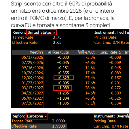
Strip sconta con oltre il 60% di probabilità
un rialzo entro dicembre 2026 (e uno intero
entro il FOMC di marzo). E, per la cronaca, la
curva EU è tornata a scontarne 3 completi.