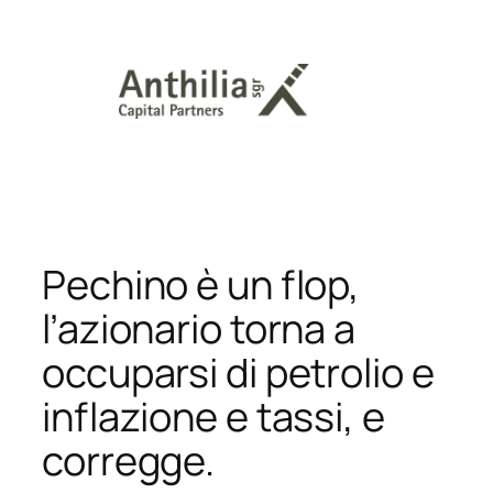
Vai
al
contenuto
Pechino è un flop,
l’azionario torna a
occuparsi di petrolio e
inflazione e tassi, e
corregge.