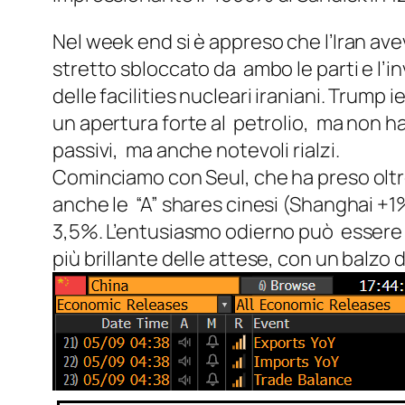
Nel week end si è appreso che l’Iran ave
stretto sbloccato da ambo le parti e l’i
delle facilities nucleari iraniani. Trump
un apertura forte al petrolio, ma non ha
passivi, ma anche notevoli rialzi.
Cominciamo con Seul, che ha preso oltre 
anche le “A” shares cinesi (Shanghai +1%
3,5%. L’entusiasmo odierno può essere d
più brillante delle attese, con un balzo 