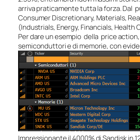
arriva praticamente tutta la forza. Dal 
Consumer Discretionary, Materials, Real
(Industrials, Energy, Financials, Health C
Per dare un esempio della price action,
semiconduttori e di memorie, con evidenz
Impressionante il 4000% di Sandisk in 1