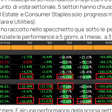
punto di vista settoriale, 5 settori hanno chiu
 Estate e Consumer Staples solo progressi mod
are e Utilities).
 ho raccolto nello specchietto qua sotto le p
iate le performance a 5 giorni, a 1 mese, a 3 m
2 mesi. E alcune performance della scorsa set