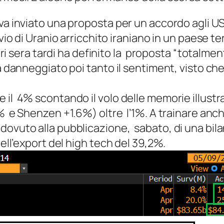
va inviato una proposta per un accordo agli USA
nvio di Uranio arricchito iraniano in un paese 
 ieri sera tardi ha definito la proposta “totalm
 danneggiato poi tanto il sentiment, visto che 
il 4% scontando il volo delle memorie illustra
 e Shenzen +1.6%) oltre l’1%. A trainare anche 
ovuto alla pubblicazione, sabato, di una bila
dell’export del high tech del 39,2%.